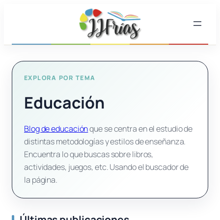
Saltar
al
contenido
EXPLORA POR TEMA
Educación
Blog de educación
que se centra en el estudio de
distintas metodologías y estilos de enseñanza.
Encuentra lo que buscas sobre libros,
actividades, juegos, etc. Usando el buscador de
la página.
Últimas publicaciones