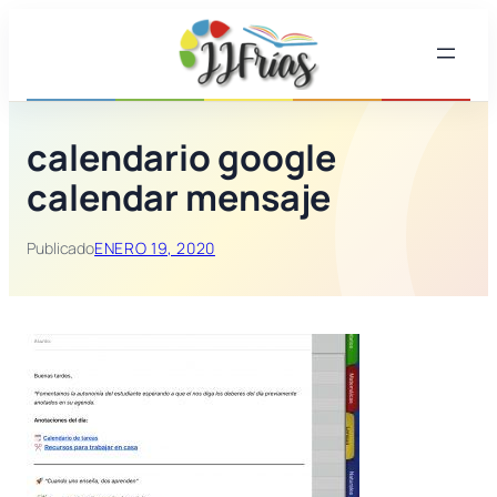
Saltar
al
contenido
calendario google
calendar mensaje
Publicado
ENERO 19, 2020