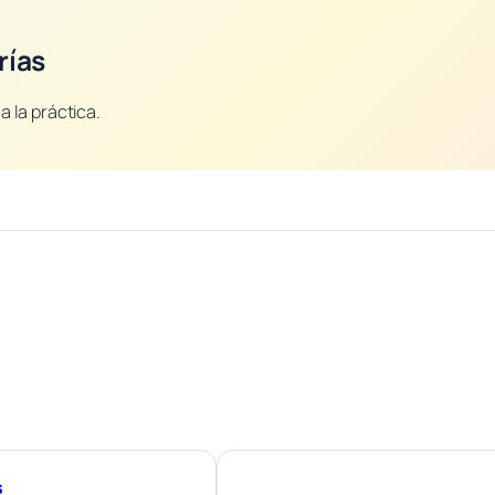
rías
a la práctica.
s