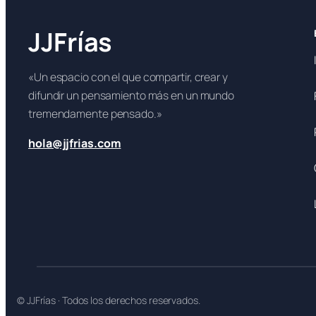
JJFrías
«Un espacio con el que compartir, crear y
difundir un pensamiento más en un mundo
tremendamente pensado.»
hola@jjfrias.com
© JJFrías · Todos los derechos reservados.