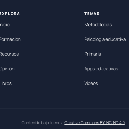
EXPLORA
TEMAS
Inicio
Metodologías
Formación
Psicología educativa
Recursos
Primaria
Opinión
Apps educativas
Libros
Vídeos
Contenido bajo licencia
Creative Commons BY-NC-ND 4.0
.