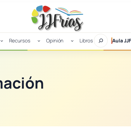
Buscar
Recursos
Opinión
Libros
Aula JJF
en
JJFrías
mación