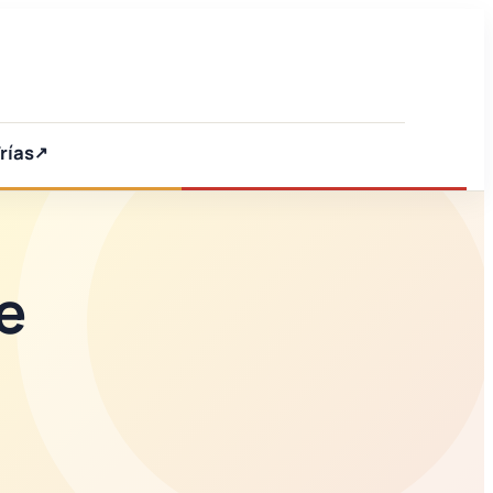
rías
e