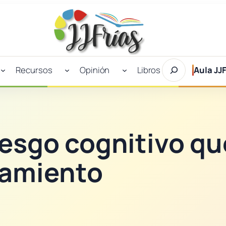
Buscar
Recursos
Opinión
Libros
Aula JJF
en
JJFrías
sesgo cognitivo qu
samiento