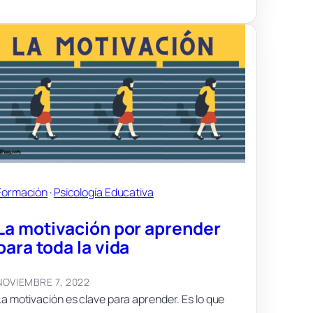
digital
en
el
ámbito
educativo
Formación
 · 
Psicología Educativa
La motivación por aprender
para toda la vida
NOVIEMBRE 7, 2022
La motivación es clave para aprender. Es lo que