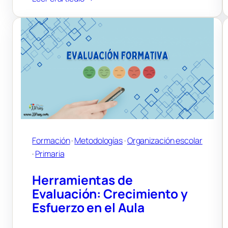
Gestionar
la
conducta
sin
castigos:
qué
formación
cambia
de
verdad
Formación
 · 
Metodologías
 · 
Organización escolar
el
· 
Primaria
aula
de
Herramientas de
Primaria
Evaluación: Crecimiento y
Esfuerzo en el Aula