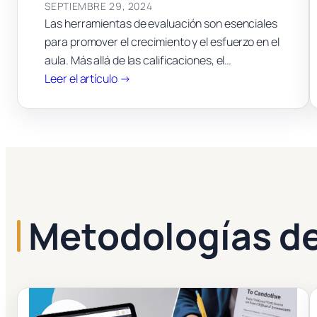
SEPTIEMBRE 29, 2024
Las herramientas de evaluación son esenciales
para promover el crecimiento y el esfuerzo en el
aula. Más allá de las calificaciones, el…
:
Leer el artículo →
Herramientas
de
Evaluación:
Crecimiento
y
Esfuerzo
en
Metodologías d
el
Aula