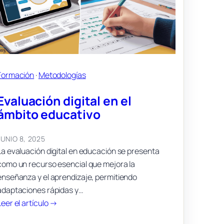
Formación
 · 
Metodologías
Evaluación digital en el
ámbito educativo
JUNIO 8, 2025
La evaluación digital en educación se presenta
como un recurso esencial que mejora la
enseñanza y el aprendizaje, permitiendo
adaptaciones rápidas y…
:
Leer el artículo →
Evaluación