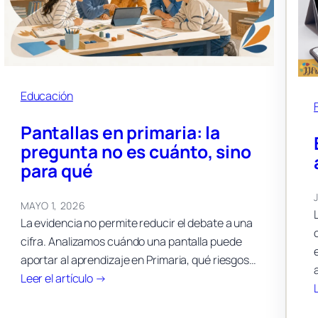
Educación
Pantallas en primaria: la
pregunta no es cuánto, sino
para qué
MAYO 1, 2026
La evidencia no permite reducir el debate a una
cifra. Analizamos cuándo una pantalla puede
aportar al aprendizaje en Primaria, qué riesgos…
:
Leer el artículo →
Pantallas
en