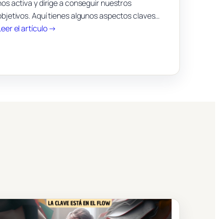
nos activa y dirige a conseguir nuestros
objetivos. Aquí tienes algunos aspectos claves…
:
Leer el artículo →
La
motivación
por
aprender
para
toda
la
vida