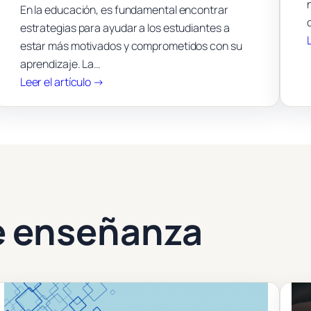
En la educación, es fundamental encontrar
estrategias para ayudar a los estudiantes a
estar más motivados y comprometidos con su
aprendizaje. La…
:
Leer el artículo →
Teoría
del
flow
y
su
impacto
en
e enseñanza
el
rendimiento
académico