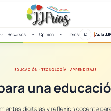
Buscar
Recursos
Opinión
Libros
Aula JJF
en
JJFrías
EDUCACIÓN · TECNOLOGÍA · APRENDIZAJE
 para una educaci
amientas digitales y reflexión docente par