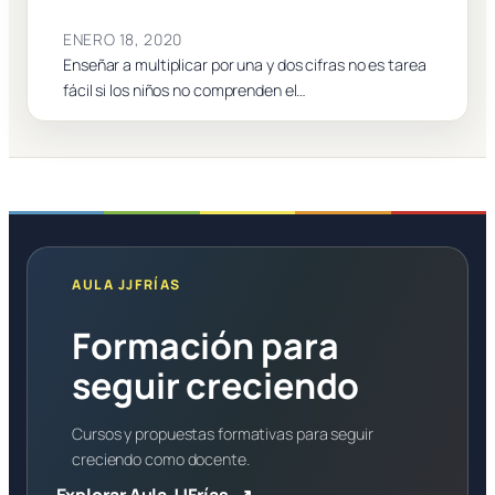
ENERO 18, 2020
Enseñar a multiplicar por una y dos cifras no es tarea
fácil si los niños no comprenden el…
AULA JJFRÍAS
Formación para
seguir creciendo
Cursos y propuestas formativas para seguir
creciendo como docente.
Explorar Aula JJFrías