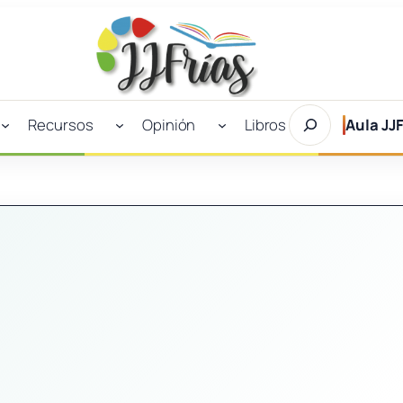
Buscar
Recursos
Opinión
Libros
Aula JJF
en
JJFrías