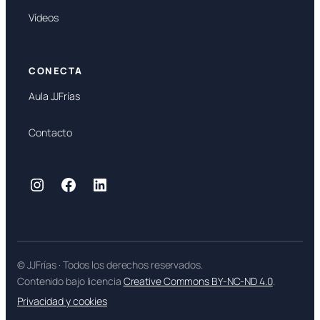
Vídeos
CONECTA
Aula JJFrías
Contacto
Instagram
Facebook
LinkedIn
© JJFrías · Todos los derechos reservados.
Contenido bajo licencia
Creative Commons BY-NC-ND 4.0
.
Privacidad y cookies