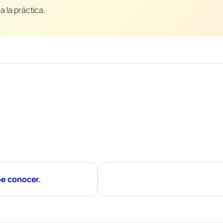
a la práctica.
be conocer.