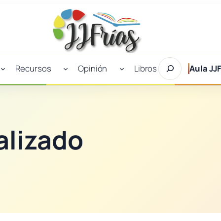
Buscar
Recursos
Opinión
Libros
Aula JJF
en
JJFrías
alizado