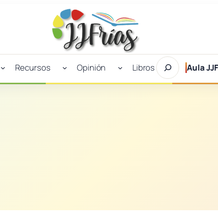
Buscar
Recursos
Opinión
Libros
Aula JJF
en
JJFrías