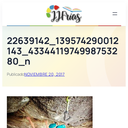
Saltar
al
contenido
22639142_139574290012
143_43344119749987532
80_n
Publicado
NOVIEMBRE 20, 2017