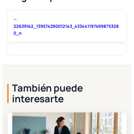
←
22639142_139574290012143_433441197499875328
0_n
También puede
interesarte