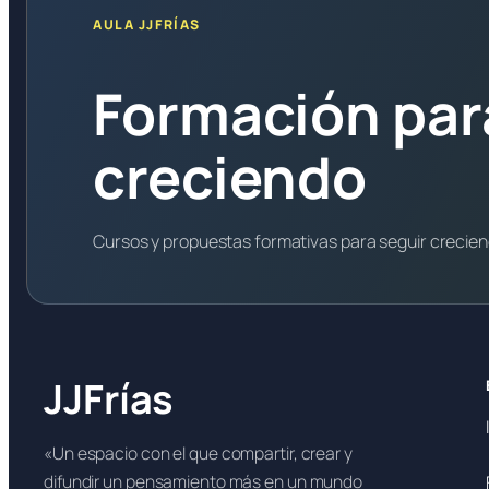
AULA JJFRÍAS
Formación par
creciendo
Cursos y propuestas formativas para seguir crecie
JJFrías
«Un espacio con el que compartir, crear y
difundir un pensamiento más en un mundo