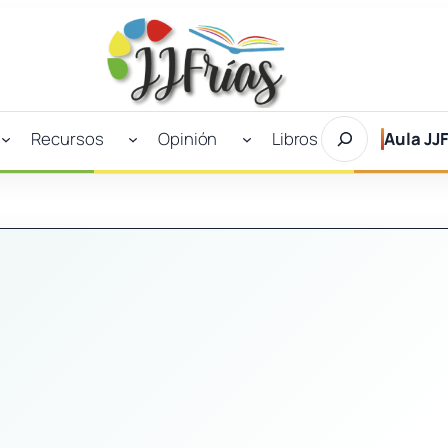
Buscar
Recursos
Opinión
Libros
Aula JJF
en
JJFrías