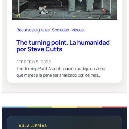
Recursos digitales
 · 
Sociedad
 · 
Vídeos
The turning point. La humanidad
por Steve Cutts
FEBRERO 5, 2020
The Turning Point A continuación os dejo un video
que merece la pena ser analizado por los más…
AULA JJFRÍAS