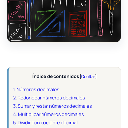
Índice de contenidos
[
Ocultar
]
1.
Números decimales
2.
Redondear números decimales
3.
Sumar y restar números decimales
4.
Multiplicar números decimales
5.
Dividir con cociente decimal