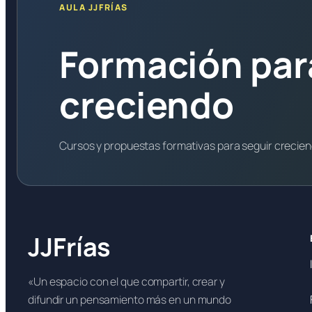
AULA JJFRÍAS
Formación par
creciendo
Cursos y propuestas formativas para seguir crecie
JJFrías
«Un espacio con el que compartir, crear y
difundir un pensamiento más en un mundo