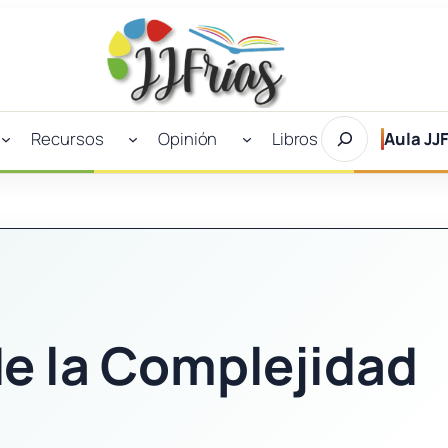
Buscar
Recursos
Opinión
Libros
Aula JJF
en
JJFrías
e la Complejidad