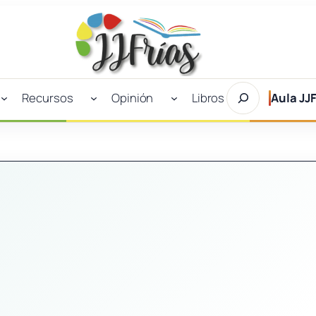
Buscar
Recursos
Opinión
Libros
Aula JJF
en
JJFrías